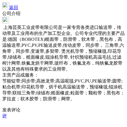
返回
公司介绍
上海芸英工业皮带有限公司是一家专营各类进口输送带，传
动带及工业用布的生产加工型企业。公司专业代理的主要产品
是:德国（BOBOTEX)糙面带，防滑带，软木带，黑包布，高
温输送带,PVC,PV,PE输送皮带,传动皮带，同步带， 三角带,六
角带，同步带,变速带,多契带. 烫光机导带，预缩橡毯,印花导
带,绿绒布，糙面橡皮,辊涂机导带, 针织预缩机高温毛毡,过滤
榨汁网带,铁氟龙烘干网带,玻纤布，铁氟龙布，纯铁氟龙胶带
以及其他有特殊要求的工业用带。
主营产品或服务：
节能锭带;同步带;高效龙带;高温呢毯;PVC,PU,PE输送带;圆带;
粘合机带;印花机导带，烘干机高温输送带，预缩橡毯;辊涂机
导带;联组三角带;绿绒布;糙面橡皮;粒面带；颗粒带；黑包布；
罗拉皮；软木胶带；防滑带；网带。
发表评论
评